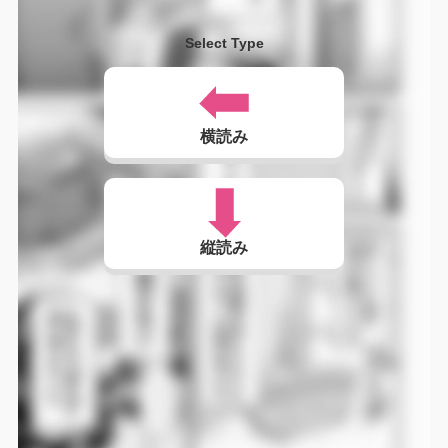
Select Type
横読み
縦読み