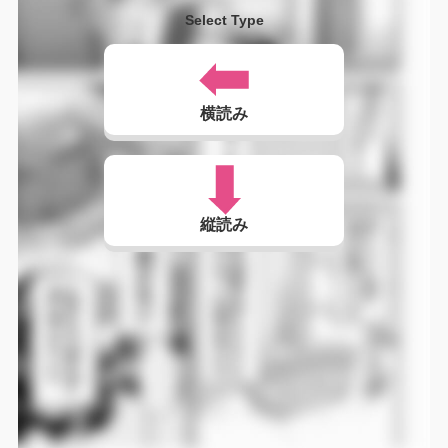
Select Type
横読み
縦読み