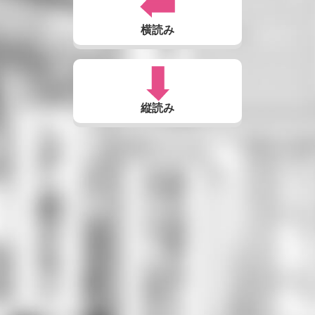
横読み
縦読み