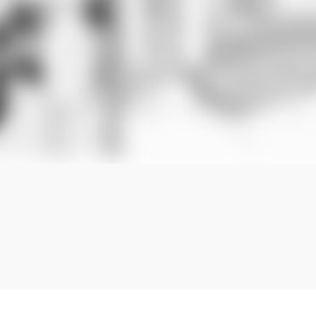
当サイト上の外部リンクは全て正規販売店(Amazon,DMM,Rakuten)へのリンクです