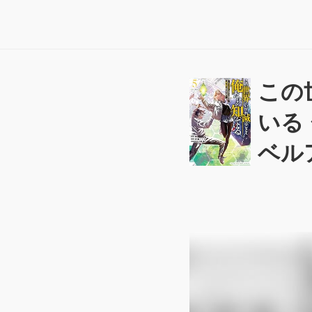
この
いる
ベルア