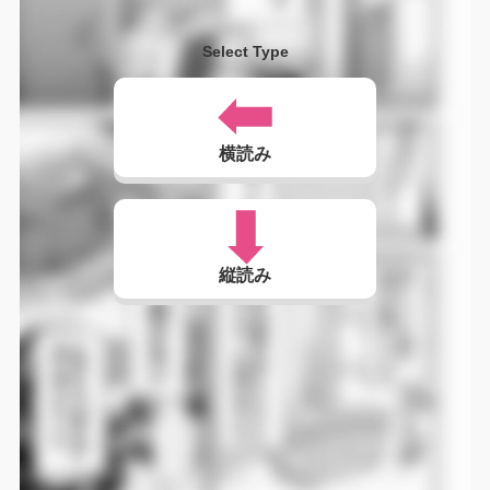
Select Type
横読み
縦読み