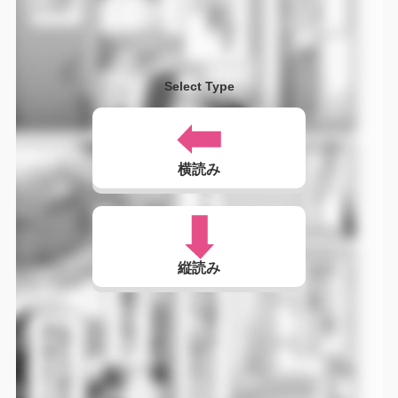
Select Type
横読み
縦読み