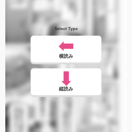
Select Type
横読み
縦読み