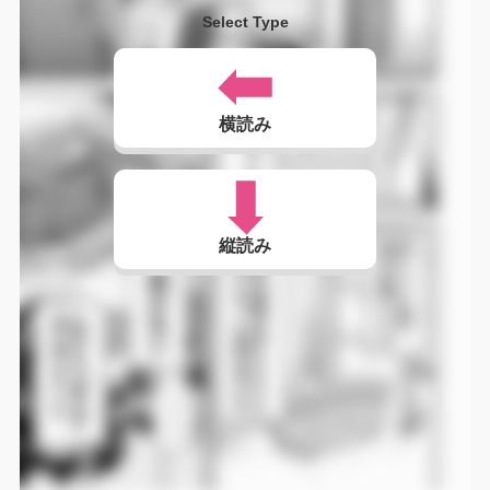
Select Type
横読み
縦読み