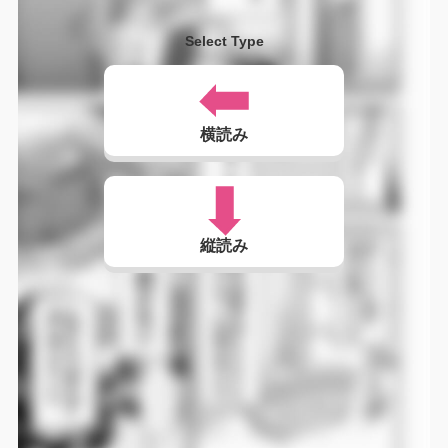
Select Type
横読み
縦読み