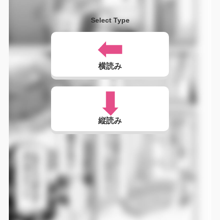
Select Type
横読み
縦読み