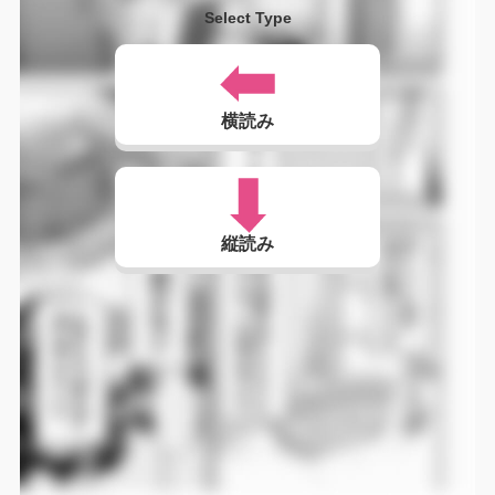
Select Type
横読み
縦読み