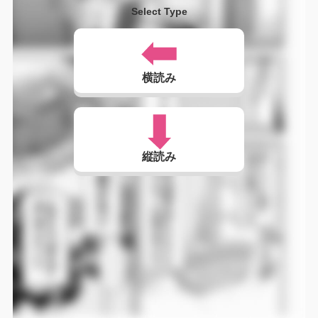
Select Type
横読み
縦読み