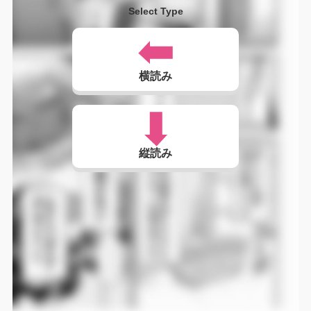
Select Type
横読み
縦読み