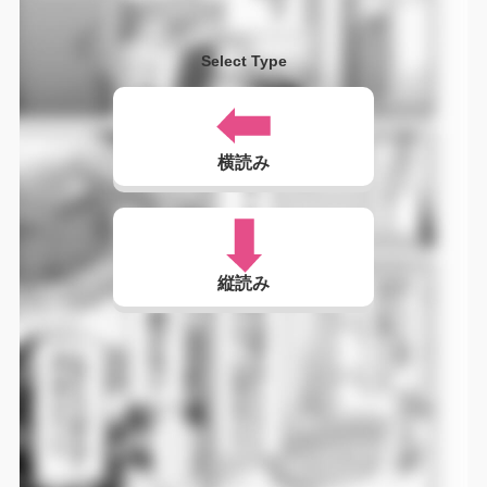
Select Type
横読み
縦読み