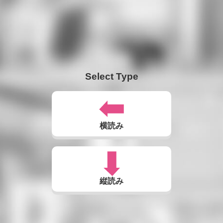
Select Type
横読み
縦読み