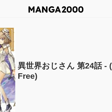
異世界おじさん 第24話 - (
Free)